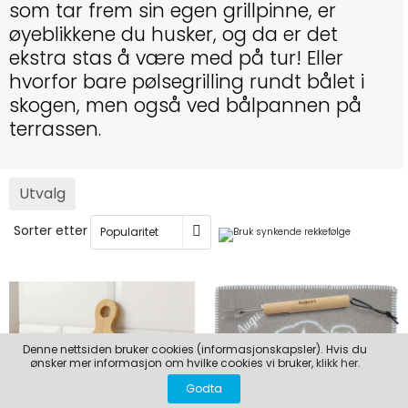
som tar frem sin egen grillpinne, er
LEKER
BALLON PINK
GRAVERTE GLA
øyeblikkene du husker, og da er det
BEAR TOYS
GRAVERTE TRE
ekstra stas å være med på tur! Eller
hvorfor bare pølsegrilling rundt bålet i
CLOUDS
TIL PIZZA
skogen, men også ved bålpannen på
DUCKS BLUE
terrassen.
DUCKS PINK
THE FARM
Utvalg
VÅRE SERIER
Sorter etter
Denne nettsiden bruker cookies (informasjonskapsler). Hvis du
ønsker mer informasjon om hvilke cookies vi bruker,
klikk her.