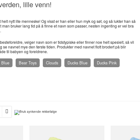
erden, lille venn!
t helt nytt lite menneske! Og visst er han eller hun myk og søt, og så lukter han så
 at man bruker lang tid på å finne et navn som passer, nesten ingenting er vel bra
…
esteforeldre, velger navn som er tidstypiske eller finner noe helt spesielt, så vil
 se navnet mye den første tiden. Produkter med navnet flott brodert på blir
åde til babyen og foreldrene.
 Blue
Bear Toys
Clouds
Ducks Blue
Ducks Pink