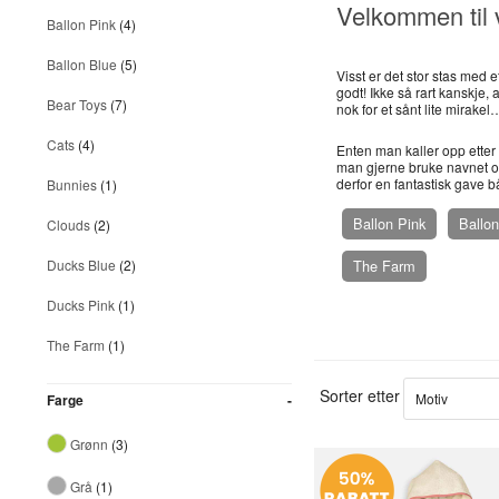
Velkommen til v
Ballon Pink
(4)
Ballon Blue
(5)
Visst er det stor stas med e
godt! Ikke så rart kanskje,
Bear Toys
(7)
nok for et sånt lite mirakel
Cats
(4)
Enten man kaller opp etter b
man gjerne bruke navnet og
derfor en fantastisk gave b
Bunnies
(1)
Ballon Pink
Ballon
Clouds
(2)
The Farm
Ducks Blue
(2)
Ducks Pink
(1)
The Farm
(1)
Sorter etter
Farge
Grønn
(3)
Grå
(1)