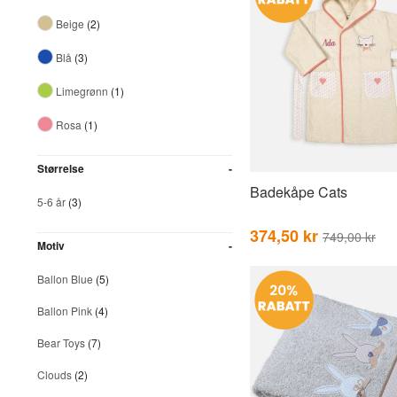
Beige
(2)
Blå
(3)
Limegrønn
(1)
Rosa
(1)
Størrelse
Badekåpe Cats
5-6 år
(3)
374,50 kr
749,00 kr
Motiv
Ballon Blue
(5)
Ballon Pink
(4)
Bear Toys
(7)
Clouds
(2)