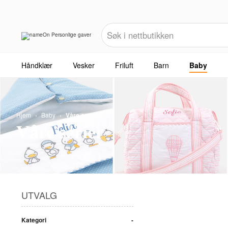
Håndklær
Vesker
Friluft
Barn
Baby
Hjem
›
Baby
›
Våre serier
Våre serier
UTVALG
Kategori