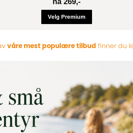
nå 269,-
Velg Premium
 av
våre mest populære tilbud
finner du 