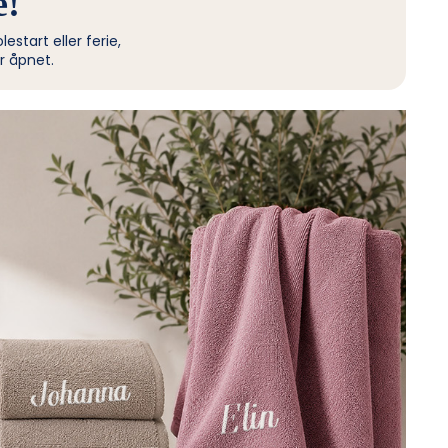
e!
estart eller ferie,
r åpnet.