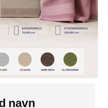
d navn