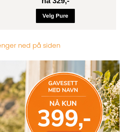
nå 329,-
Velg Pure
lenger ned på siden