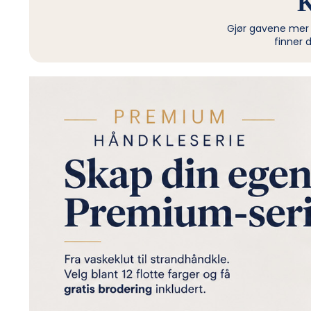
K
Gjør gavene mer pe
finner 