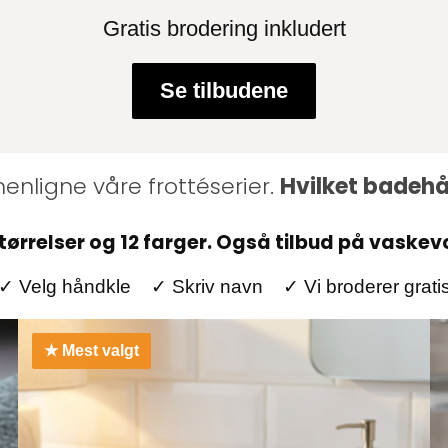
Gratis brodering inkludert
Se tilbudene
enligne våre frottéserier.
Hvilket badehå
størrelser og 12 farger. Også tilbud på vask
✓ Velg håndkle ✓ Skriv navn ✓ Vi broderer grati
★ Mest valgt