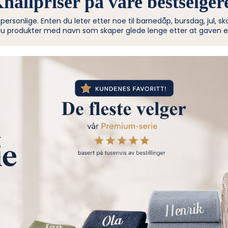
nallpriser på våre bestselger
rsonlige. Enten du leter etter noe til barnedåp, bursdag, jul, skol
du produkter med navn som skaper glede lenge etter at gaven e