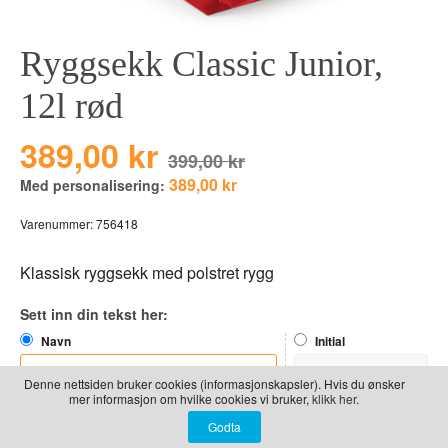
LEKER
BALLON PINK
GRAVERTE GL
Ryggsekk Classic Junior,
BEAR TOYS
GRAVERTE TR
CLOUDS
TIL PIZZA
12l rød
DUCKS BLUE
389,00 kr
DUCKS PINK
399,00 kr
389,00 kr
Med personalisering:
THE FARM
VÅRE SERIER
Varenummer:
756418
Klassisk ryggsekk med polstret rygg
Sett inn din tekst her:
Navn
Initial
Denne nettsiden bruker cookies (informasjonskapsler). Hvis du ønsker
mer informasjon om hvilke cookies vi bruker,
klikk her.