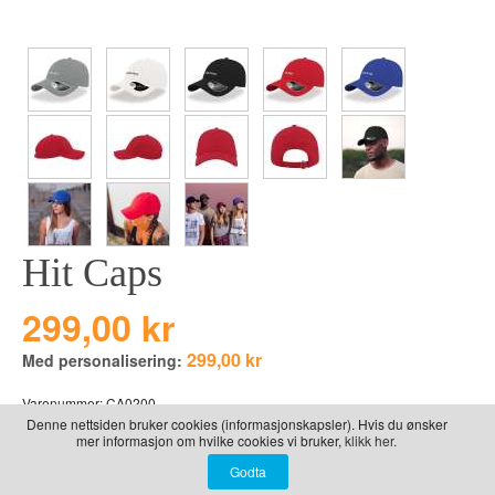
LEKER
BALLON PINK
GRAVERTE GL
BEAR TOYS
GRAVERTE TR
CLOUDS
TIL PIZZA
DUCKS BLUE
DUCKS PINK
THE FARM
VÅRE SERIER
Hit Caps
299,00 kr
299,00 kr
Med personalisering:
Varenummer:
CA0200
Denne nettsiden bruker cookies (informasjonskapsler). Hvis du ønsker
mer informasjon om hvilke cookies vi bruker,
klikk her.
Sportscaps med navn brodert på fronten.