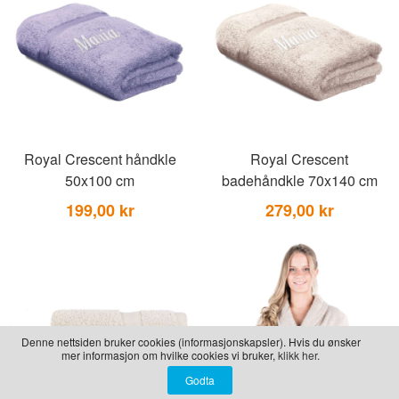
LEKER
BALLON PINK
GRAVERTE GL
BEAR TOYS
GRAVERTE TR
CLOUDS
TIL PIZZA
DUCKS BLUE
DUCKS PINK
Royal Crescent håndkle
Royal Crescent
THE FARM
50x100 cm
badehåndkle 70x140 cm
VÅRE SERIER
199,00 kr
279,00 kr
Denne nettsiden bruker cookies (informasjonskapsler). Hvis du ønsker
mer informasjon om hvilke cookies vi bruker,
klikk her.