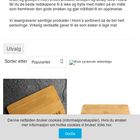
får du de beste redskapene til å leke og trylle med maten på en måte
GRAVERTE GLASS
LEKER
BALLON PINK
som fremhever den gode smaken og gjør måltidet til en opplevelse.
GRAVERTE TREPRODUKTER
BEAR TOYS
Vi lasergraverer samtlige produkter i Holm’s sortiment så de blir helt
persolinge. Virkelig verdsatte gaver til de som elsker å lage mat.
TIL PIZZA
CLOUDS
DUCKS BLUE
Utvalg
DUCKS PINK
THE FARM
Sorter etter
VÅRE SERIER
Denne nettsiden bruker cookies (informasjonskapsler). Hvis du ønsker
mer informasjon om hvilke cookies vi bruker,
klikk her.