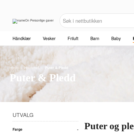
Håndklær
Vesker
Friluft
Barn
Baby
Hjem
›
Hjemmet
›
Puter & Pledd
Puter & Pledd
UTVALG
Puter og pl
Farge