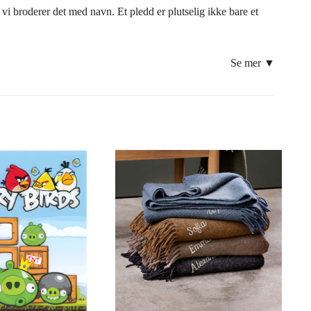
r vi broderer det med navn. Et pledd er plutselig ikke bare et
Se mer ▼
! Du tilkjennegir en spesiell omtanke når du sørger for at navnet
 som er farget i riktige fargetoner.
 som «står opp» fra pleddet og gir et nesten tredimensjonalt
nesten samme trådfarge som fargen på pleddet. Obs! All brodering
del, brodert med “LOVE” eller noe annet koselig! Du bestemmer