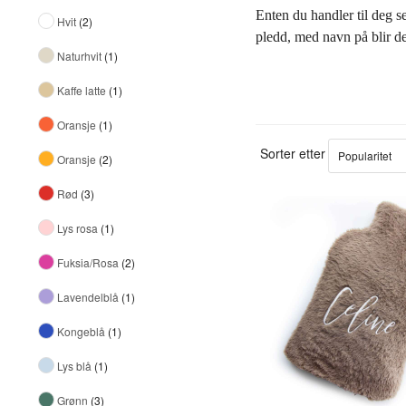
Enten du handler til deg se
Hvit
(2)
pledd, med navn på blir de
Naturhvit
(1)
Alle navn kan broderes, o
Kaffe latte
(1)
Slik gjør du gaven e
Oransje
(1)
Ikke bare blir gaven til de
Sorter etter
Oransje
(2)
på mottageren er brodert p
Rød
(3)
Dette er kvalitet som
Et vanlig navn inneholder 
Lys rosa
(1)
inntrykk. ­Nettopp dét at s
Fuksia/Rosa
(2)
foregår i våre lokaler på R
Lavendelblå
(1)
Nyhet: Ord og uttr
Kongeblå
(1)
Tenk deg et lekkert pledd
hva som skal stå.
Lys blå
(1)
Grønn
(3)