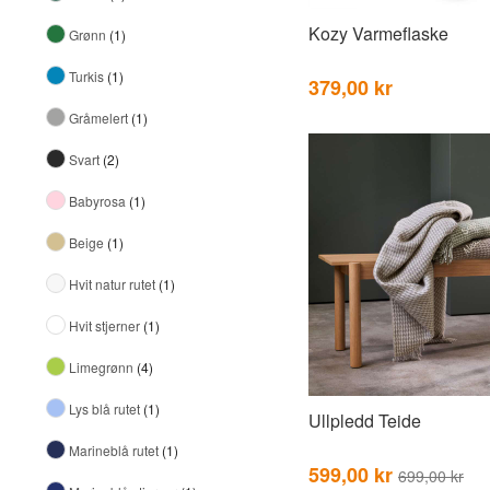
Kozy Varmeflaske
Grønn
(1)
Turkis
(1)
379,00 kr
Gråmelert
(1)
Svart
(2)
Babyrosa
(1)
Beige
(1)
Hvit natur rutet
(1)
Hvit stjerner
(1)
Limegrønn
(4)
Lys blå rutet
(1)
Ullpledd Teide
Marineblå rutet
(1)
599,00 kr
699,00 kr