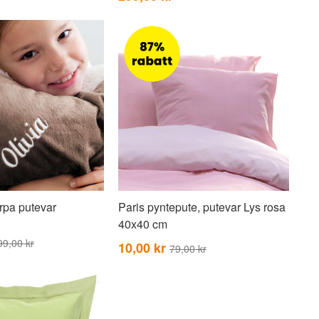
rpa putevar
Paris pyntepute, putevar Lys rosa
40x40 cm
99,00 kr
10,00 kr
79,00 kr