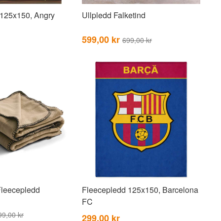
 125x150, Angry
Ullpledd Falketind
599,00 kr
699,00 kr
Fleecepledd
Fleecepledd 125x150, Barcelona
FC
99,00 kr
299,00 kr