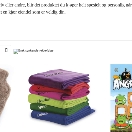
lv eller andre, blir det produktet du kjøper helt spesielt og personlig nå
t en kjær eiendel som er veldig din.
gså kallenavn, dobbeltnavn, etternavn og to navn!
nda finere!
g selv eller andre mer personlig, den synlige verdien og kvaliteten øker
å gaven du gir bort. Og selve broderingen er utført med en silkemyk tråd,
 synes.
hundrevis av bittesmå sting. Skriften er rund og klassisk, med bokstaver
kriften ligger litt oppå, gjør at det er veldig virkningsfullt å benytte 
yen i Oslo.
ykk!
 i stuen, brodert med “HOME”. Eller en deilig pute til din bedre halv