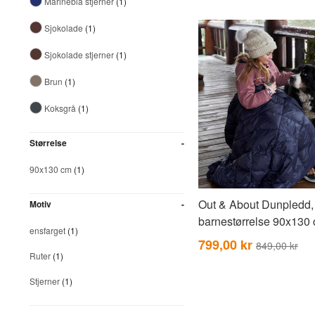
Marineblå stjerner
(1)
Sjokolade
(1)
Sjokolade stjerner
(1)
Brun
(1)
Koksgrå
(1)
Størrelse
90x130 cm
(1)
Out & About Dunpledd,
Motiv
barnestørrelse 90x130
ensfarget
(1)
799,00 kr
849,00 kr
Ruter
(1)
Stjerner
(1)