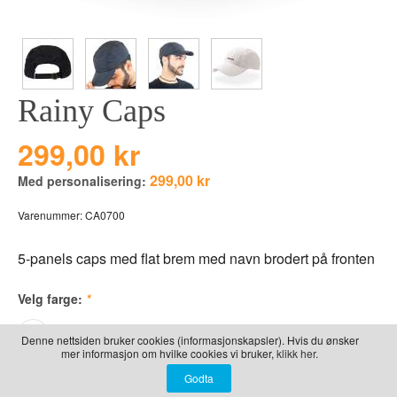
LEKER
BALLON PINK
GRAVERTE GL
BEAR TOYS
GRAVERTE TR
CLOUDS
TIL PIZZA
Rainy Caps
DUCKS BLUE
DUCKS PINK
299,00 kr
THE FARM
299,00 kr
Med personalisering:
VÅRE SERIER
Varenummer:
CA0700
5-panels caps med flat brem med navn brodert på fronten
Velg farge:
*
Denne nettsiden bruker cookies (informasjonskapsler). Hvis du ønsker
mer informasjon om hvilke cookies vi bruker,
klikk her.
Sett inn din tekst her: