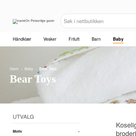
Håndklær
Vesker
Friluft
Barn
Baby
Hjem
›
Baby
›
Bear Toys
Bear Toys
UTVALG
Kosel
Motiv
broder