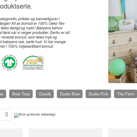
oduktserie.
etogmotiv, prikker og bamsefigurer i
farger! Alt av bomull er 100% Oeko-Tex-
og føles deiligt og mykt.! Babyens behov
 først når vi velger produkter. Derfor er alt
r reneste bomull, som føles myk og
 babyens nye, sarte hud. Vi har mange
rier i 100% miljøsertifsert bomull.
ue
Bear Toys
Clouds
Ducks Blue
Ducks Pink
The Farm