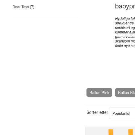
babypr
Bear Toys
(7)
Nydelige lek
sprudlende 
sertifisert 
kommer alltid
garn av alle
skånsom mot
flotte nye se
Ballon Pink
Ballon Bl
Sorter etter