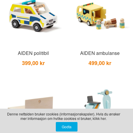
LEKER
BALLON PINK
GRAVERTE GL
BEAR TOYS
GRAVERTE TR
CLOUDS
TIL PIZZA
DUCKS BLUE
DUCKS PINK
AIDEN politibil
AIDEN ambulanse
THE FARM
399,00 kr
499,00 kr
VÅRE SERIER
Denne nettsiden bruker cookies (informasjonskapsler). Hvis du ønsker
mer informasjon om hvilke cookies vi bruker,
klikk her.