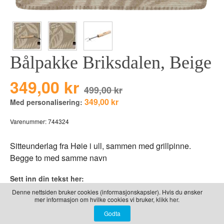
LEKER
BALLON PINK
GRAVERTE GL
BEAR TOYS
GRAVERTE TR
CLOUDS
TIL PIZZA
Bålpakke Briksdalen, Beige
DUCKS BLUE
DUCKS PINK
349,00 kr
499,00 kr
THE FARM
349,00 kr
Med personalisering:
VÅRE SERIER
Varenummer:
744324
Sitteunderlag fra Høie i ull, sammen med grillpinne.
Begge to med samme navn
Sett inn din tekst her:
Denne nettsiden bruker cookies (informasjonskapsler). Hvis du ønsker
Brodering
Initialer
mer informasjon om hvilke cookies vi bruker,
klikk her.