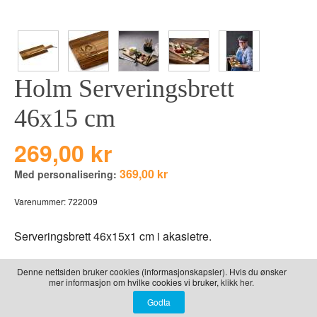
LEKER
BALLON PINK
GRAVERTE GL
BEAR TOYS
GRAVERTE TR
CLOUDS
TIL PIZZA
Holm Serveringsbrett
DUCKS BLUE
DUCKS PINK
46x15 cm
THE FARM
269,00 kr
VÅRE SERIER
369,00 kr
Med personalisering:
Varenummer:
722009
Serveringsbrett 46x15x1 cm i akasietre.
Sett inn din tekst her:
Denne nettsiden bruker cookies (informasjonskapsler). Hvis du ønsker
mer informasjon om hvilke cookies vi bruker,
klikk her.
Gravering linje 1 +100,-