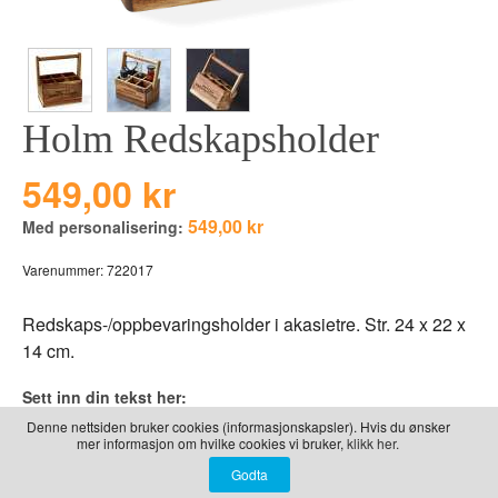
LEKER
BALLON PINK
GRAVERTE GL
BEAR TOYS
GRAVERTE TR
CLOUDS
TIL PIZZA
Holm Redskapsholder
DUCKS BLUE
DUCKS PINK
549,00 kr
THE FARM
549,00 kr
Med personalisering:
VÅRE SERIER
Varenummer:
722017
Redskaps-/oppbevaringsholder i akasietre. Str. 24 x 22 x
14 cm.
Sett inn din tekst her:
Gravering linje 1
Denne nettsiden bruker cookies (informasjonskapsler). Hvis du ønsker
mer informasjon om hvilke cookies vi bruker,
klikk her.