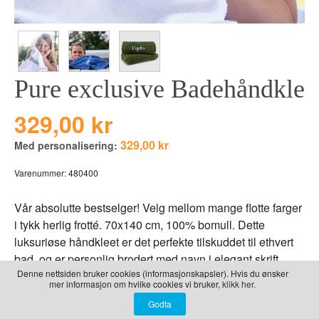
LEKER
BALLON PINK
GRAVERTE GL
BEAR TOYS
GRAVERTE TR
CLOUDS
TIL PIZZA
Pure exclusive Badehåndkle
DUCKS BLUE
DUCKS PINK
329,00 kr
THE FARM
329,00 kr
Med personalisering:
VÅRE SERIER
Varenummer:
480400
Vår absolutte bestselger! Velg mellom mange flotte farger
i tykk herlig frotté. 70x140 cm, 100% bomull. Dette
luksuriøse håndkleet er det perfekte tilskuddet til ethvert
bad, og er personlig brodert med navn i elegant skrift.
Denne nettsiden bruker cookies (informasjonskapsler). Hvis du ønsker
Laget av myk og absorberende bomull, gir det en følelse
mer informasjon om hvilke cookies vi bruker,
klikk her.
av spa-luksus hjemme. Perfekt som en personlig gave
eller en stilfull detalj til ditt eget hjem. Forvandle ditt