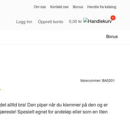
Om oss
Kontakt oss
Bonus
Handle fra katalog
0
0,00 kr
Logg inn
Opprett konto
Bonus
Varenummer:
BA0201
r
det alltid bra! Den piper når du klemmer på den og er
jæreste! Spesielt egnet for andeløp eller som en liten