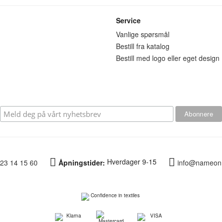
Service
n
Vanlige spørsmål
Bestill fra katalog
Bestill med logo eller eget design
Hverdager 9-15
23 14 15 60
Åpningstider:
info@nameon