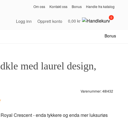
Om oss
Kontakt oss
Bonus
Handle fra katalog
0
0,00 kr
Logg inn
Opprett konto
Bonus
dkle med laurel design,
Varenummer:
48l432
r
, Royal Crescent - enda tykkere og enda mer luksuriøs