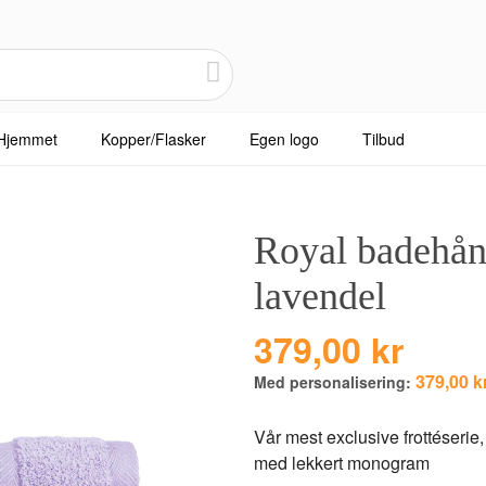
Hjemmet
Kopper/Flasker
Egen logo
Tilbud
Royal badehån
lavendel
379,00 kr
379,00 k
Med personalisering:
Vår mest exclusive frottéserie
med lekkert monogram