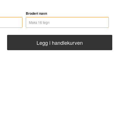
Brodert navn
Legg i handlekurven