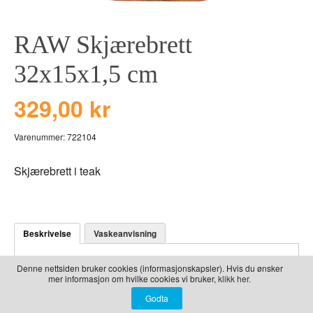
LEKER
BALLON PINK
GRAVERTE GL
RAW Skjærebrett
BEAR TOYS
GRAVERTE TR
CLOUDS
TIL PIZZA
32x15x1,5 cm
DUCKS BLUE
329,00 kr
DUCKS PINK
THE FARM
Varenummer:
722104
VÅRE SERIER
Skjærebrett i teak
Beskrivelse
Vaskeanvisning
Denne nettsiden bruker cookies (informasjonskapsler). Hvis du ønsker
Skjærebrett i teak, 32x15x1,5 cm
mer informasjon om hvilke cookies vi bruker,
klikk her.
Vi har nå fått inn en rekke flotte skjærebrett fra RAW,