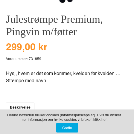
LEKER
BALLON PINK
GRAVERTE GL
Julestrømpe Premium,
BEAR TOYS
GRAVERTE TR
CLOUDS
TIL PIZZA
Pingvin m/føtter
DUCKS BLUE
299,00 kr
DUCKS PINK
THE FARM
Varenummer:
731859
VÅRE SERIER
Hysj, hvem er det som kommer, kvelden før kvelden …
Strømpe med navn.
Beskrivelse
Denne nettsiden bruker cookies (informasjonskapsler). Hvis du ønsker
mer informasjon om hvilke cookies vi bruker,
klikk her.
Noen gamle tradisjoner holder heldigvis stand, og