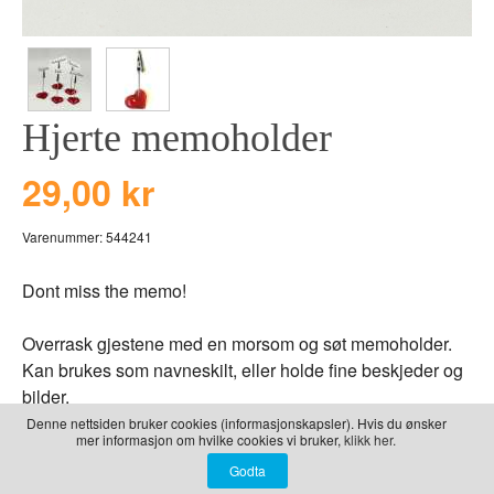
LEKER
BALLON PINK
GRAVERTE GL
BEAR TOYS
GRAVERTE TR
CLOUDS
TIL PIZZA
Hjerte memoholder
DUCKS BLUE
DUCKS PINK
29,00 kr
THE FARM
Varenummer:
544241
VÅRE SERIER
Dont miss the memo!
Overrask gjestene med en morsom og søt memoholder.
Kan brukes som navneskilt, eller holde fine beskjeder og
bilder.
Denne nettsiden bruker cookies (informasjonskapsler). Hvis du ønsker
mer informasjon om hvilke cookies vi bruker,
klikk her.
Memoholderen støttes av et solid hjerte i bunn, og
memoene holdes av en enkel men stødig clip.