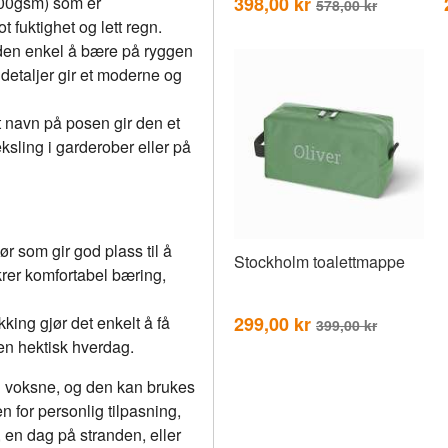
398,00 kr
100gsm) som er
578,00 kr
fuktighet og lett regn.
en enkel å bære på ryggen
detaljer gir et moderne og
t navn på posen gir den et
eksling i garderober eller på
r som gir god plass til å
Stockholm toalettmappe
krer komfortabel bæring,
299,00 kr
ing gjør det enkelt å få
399,00 kr
 en hektisk hverdag.
g voksne, og den kan brukes
en for personlig tilpasning,
, en dag på stranden, eller