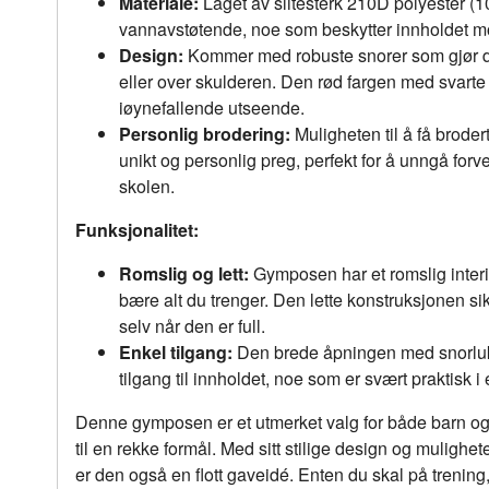
Materiale:
Laget av slitesterk 210D polyester (
vannavstøtende, noe som beskytter innholdet mot 
Design:
Kommer med robuste snorer som gjør d
eller over skulderen. Den rød fargen med svarte 
iøynefallende utseende.
Personlig brodering:
Muligheten til å få broder
unikt og personlig preg, perfekt for å unngå forv
skolen.
Funksjonalitet:
Romslig og lett:
Gymposen har et romslig interiø
bære alt du trenger. Den lette konstruksjonen si
selv når den er full.
Enkel tilgang:
Den brede åpningen med snorlukk
tilgang til innholdet, noe som er svært praktisk i
Denne gymposen er et utmerket valg for både barn o
til en rekke formål. Med sitt stilige design og mulighet
er den også en flott gaveidé. Enten du skal på trening