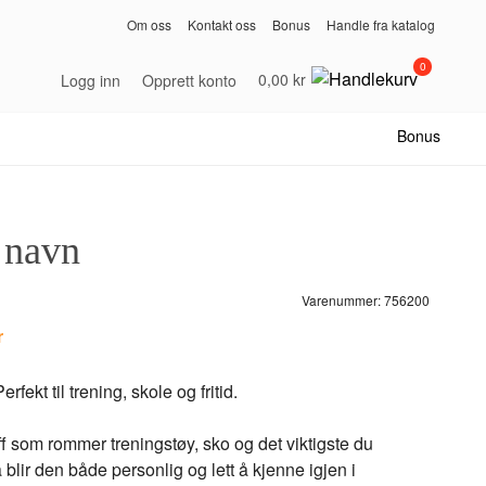
Om oss
Kontakt oss
Bonus
Handle fra katalog
0
0,00 kr
Logg inn
Opprett konto
Bonus
 navn
Varenummer:
756200
r
ekt til trening, skole og fritid.
ff som rommer treningstøy, sko og det viktigste du
blir den både personlig og lett å kjenne igjen i