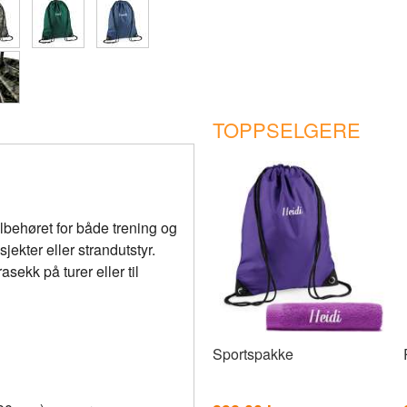
TOPPSELGERE
lbehøret for både trening og
jekter eller strandutstyr.
ekk på turer eller til
Sportspakke