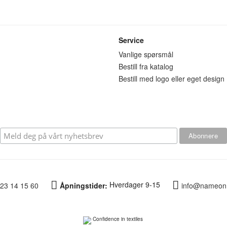
Service
n
Vanlige spørsmål
Bestill fra katalog
Bestill med logo eller eget design
Hverdager 9-15
23 14 15 60
Åpningstider:
info@nameon