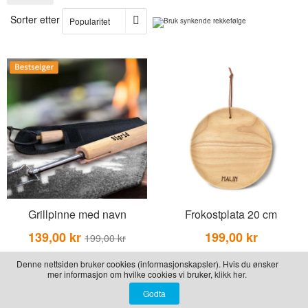
LEKER
BALLON PINK
GRAVERTE GL
Sorter etter
BEAR TOYS
GRAVERTE TR
CLOUDS
TIL PIZZA
DUCKS BLUE
DUCKS PINK
THE FARM
VÅRE SERIER
Grillpinne med navn
Frokostplata 20 cm
139,00 kr
199,00 kr
199,00 kr
Denne nettsiden bruker cookies (informasjonskapsler). Hvis du ønsker
mer informasjon om hvilke cookies vi bruker,
klikk her.