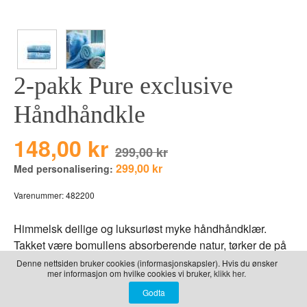
LEKER
BALLON PINK
GRAVERTE GL
BEAR TOYS
GRAVERTE TR
CLOUDS
TIL PIZZA
2-pakk Pure exclusive
DUCKS BLUE
DUCKS PINK
Håndhåndkle
THE FARM
148,00 kr
299,00 kr
VÅRE SERIER
299,00 kr
Med personalisering:
Varenummer:
482200
Himmelsk deilige og luksuriøst myke håndhåndklær.
Takket være bomullens absorberende natur, tørker de på
kort tid.
Denne nettsiden bruker cookies (informasjonskapsler). Hvis du ønsker
mer informasjon om hvilke cookies vi bruker,
klikk her.
33x50 cm, 100% bomull