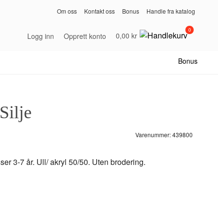
Om oss
Kontakt oss
Bonus
Handle fra katalog
0
0,00 kr
Logg inn
Opprett konto
Bonus
Silje
Varenummer:
439800
asser 3-7 år. Ull/ akryl 50/50. Uten brodering.