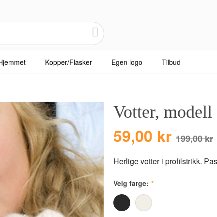
Hjemmet
Kopper/Flasker
Egen logo
Tilbud
Votter, modell 
59,00 kr
199,00 kr
Herlige votter i profilstrikk. P
Velg farge:
*