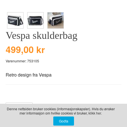
LEKER
BALLON PINK
GRAVERTE GL
BEAR TOYS
GRAVERTE TR
CLOUDS
TIL PIZZA
Vespa skulderbag
DUCKS BLUE
DUCKS PINK
499,00 kr
THE FARM
Varenummer:
753105
VÅRE SERIER
Retro design fra Vespa
Beskrivelse
Denne nettsiden bruker cookies (informasjonskapsler). Hvis du ønsker
mer informasjon om hvilke cookies vi bruker,
klikk her.
Polstret skulderveske med lomme foran og stort