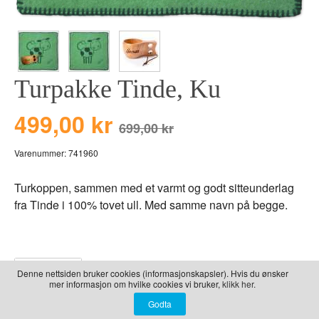
LEKER
BALLON PINK
GRAVERTE GL
BEAR TOYS
GRAVERTE TR
CLOUDS
TIL PIZZA
Turpakke Tinde, Ku
DUCKS BLUE
DUCKS PINK
499,00 kr
699,00 kr
THE FARM
Varenummer:
741960
VÅRE SERIER
Turkoppen, sammen med et varmt og godt sitteunderlag
fra Tinde i 100% tovet ull. Med samme navn på begge.
Beskrivelse
Denne nettsiden bruker cookies (informasjonskapsler). Hvis du ønsker
mer informasjon om hvilke cookies vi bruker,
klikk her.