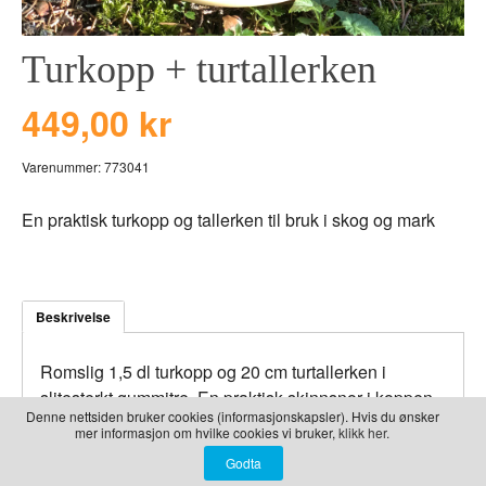
LEKER
BALLON PINK
GRAVERTE GL
Turkopp + turtallerken
BEAR TOYS
GRAVERTE TR
CLOUDS
TIL PIZZA
449,00 kr
DUCKS BLUE
Varenummer:
773041
DUCKS PINK
THE FARM
En praktisk turkopp og tallerken til bruk i skog og mark
VÅRE SERIER
Beskrivelse
Romslig 1,5 dl turkopp og 20 cm turtallerken i
slitesterkt gummitre. En praktisk skinnsnor i koppen
Denne nettsiden bruker cookies (informasjonskapsler). Hvis du ønsker
og tallerkenen gjør at du enkelt kan henge dem opp
mer informasjon om hvilke cookies vi bruker,
klikk her.
på en kvist i campen eller på sekken.