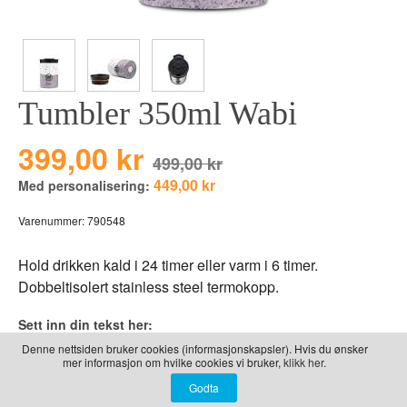
LEKER
BALLON PINK
GRAVERTE GL
BEAR TOYS
GRAVERTE TR
CLOUDS
TIL PIZZA
Tumbler 350ml Wabi
DUCKS BLUE
DUCKS PINK
399,00 kr
499,00 kr
THE FARM
449,00 kr
Med personalisering:
VÅRE SERIER
Varenummer:
790548
Hold drikken kald i 24 timer eller varm i 6 timer.
Dobbeltisolert stainless steel termokopp.
Sett inn din tekst her:
Gravering (OBS:Graveres med store
Denne nettsiden bruker cookies (informasjonskapsler). Hvis du ønsker
mer informasjon om hvilke cookies vi bruker,
klikk her.
bokstaver. Se bildet)