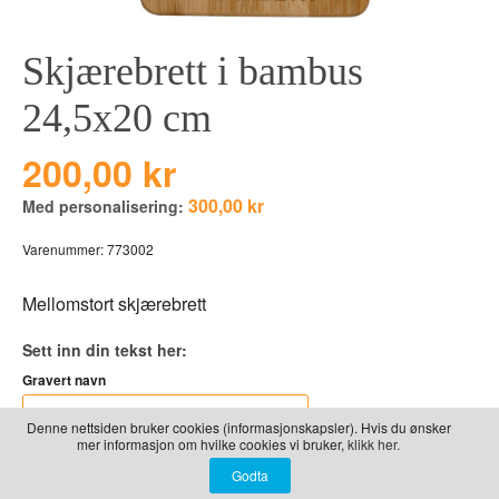
LEKER
BALLON PINK
GRAVERTE GL
Skjærebrett i bambus
BEAR TOYS
GRAVERTE TR
CLOUDS
TIL PIZZA
24,5x20 cm
DUCKS BLUE
200,00 kr
DUCKS PINK
300,00 kr
Med personalisering:
THE FARM
VÅRE SERIER
Varenummer:
773002
Mellomstort skjærebrett
Sett inn din tekst her:
Gravert navn
Denne nettsiden bruker cookies (informasjonskapsler). Hvis du ønsker
mer informasjon om hvilke cookies vi bruker,
klikk her.