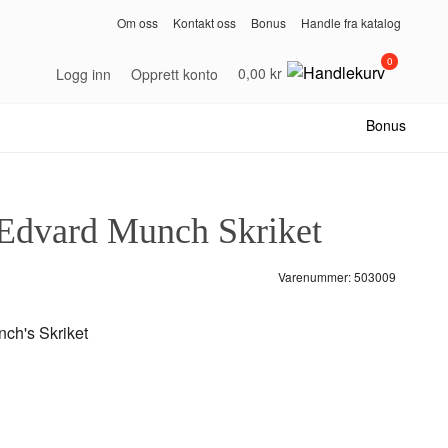
Om oss
Kontakt oss
Bonus
Handle fra katalog
0
0,00 kr
Logg inn
Opprett konto
Bonus
Edvard Munch Skriket
Varenummer:
503009
ch's Skriket