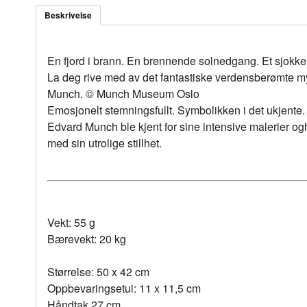
Beskrivelse
En fjord i brann. En brennende solnedgang. Et sjokke
La deg rive med av det fantastiske verdensberømte my
Munch. © Munch Museum Oslo
Emosjonelt stemningsfullt. Symbolikken i det ukjente. 
Edvard Munch ble kjent for sine intensive malerier ogh t
med sin utrolige stillhet.
Vekt: 55 g
Bærevekt: 20 kg
Størrelse: 50 x 42 cm
Oppbevaringsetui: 11 x 11,5 cm
Håndtak 27 cm