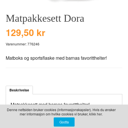
LEKER
BALLON PINK
GRAVERTE GL
Matpakkesett Dora
BEAR TOYS
GRAVERTE TR
CLOUDS
TIL PIZZA
129,50 kr
DUCKS BLUE
Varenummer:
776246
DUCKS PINK
THE FARM
Matboks og sportsflaske med barnas favoritthelter!
VÅRE SERIER
Beskrivelse
Matpakkesett med barnas favoritthelter!
Denne nettsiden bruker cookies (informasjonskapsler). Hvis du ønsker
mer informasjon om hvilke cookies vi bruker,
klikk her.
TOPPSELGERE