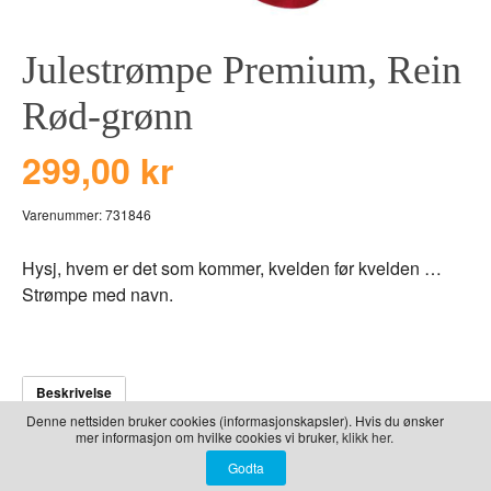
LEKER
BALLON PINK
GRAVERTE GL
Julestrømpe Premium, Rein
BEAR TOYS
GRAVERTE TR
CLOUDS
TIL PIZZA
Rød-grønn
DUCKS BLUE
299,00 kr
DUCKS PINK
THE FARM
Varenummer:
731846
VÅRE SERIER
Hysj, hvem er det som kommer, kvelden før kvelden …
Strømpe med navn.
Beskrivelse
Denne nettsiden bruker cookies (informasjonskapsler). Hvis du ønsker
mer informasjon om hvilke cookies vi bruker,
klikk her.
Noen gamle tradisjoner holder heldigvis stand, og