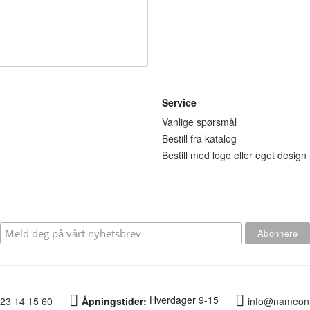
Service
n
Vanlige spørsmål
Bestill fra katalog
Bestill med logo eller eget design
Hverdager 9-15
23 14 15 60
Åpningstider:
info@nameon