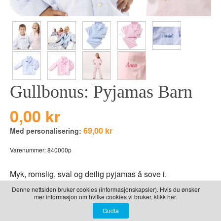
LEKER
BALLON PINK
GRAVERTE GL
BEAR TOYS
GRAVERTE TR
CLOUDS
TIL PIZZA
DUCKS BLUE
DUCKS PINK
Gullbonus: Pyjamas Barn
THE FARM
0,00 kr
VÅRE SERIER
69,00 kr
Med personalisering:
Varenummer:
840000p
Myk, romslig, sval og deilig pyjamas å sove i.
Denne nettsiden bruker cookies (informasjonskapsler). Hvis du ønsker
Velg farge:
*
mer informasjon om hvilke cookies vi bruker,
klikk her.