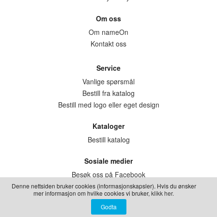
LEKER
BALLON PINK
GRAVERTE GL
Om oss
BEAR TOYS
GRAVERTE TR
Om nameOn
Kontakt oss
CLOUDS
TIL PIZZA
DUCKS BLUE
Service
DUCKS PINK
Vanlige spørsmål
THE FARM
Bestill fra katalog
Bestill med logo eller eget design
VÅRE SERIER
Kataloger
Bestill katalog
Sosiale medier
Besøk oss på Facebook
Besøk oss på Instagram
Denne nettsiden bruker cookies (informasjonskapsler). Hvis du ønsker
mer informasjon om hvilke cookies vi bruker,
klikk her.