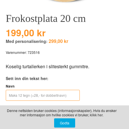
LEKER
BALLON PINK
GRAVERTE GL
Frokostplata 20 cm
BEAR TOYS
GRAVERTE TR
CLOUDS
TIL PIZZA
199,00 kr
DUCKS BLUE
299,00 kr
Med personalisering:
DUCKS PINK
Varenummer:
723516
THE FARM
VÅRE SERIER
Koselig turtallerken i slitesterkt gummitre.
Sett inn din tekst her:
Navn
Denne nettsiden bruker cookies (informasjonskapsler). Hvis du ønsker
mer informasjon om hvilke cookies vi bruker,
klikk her.