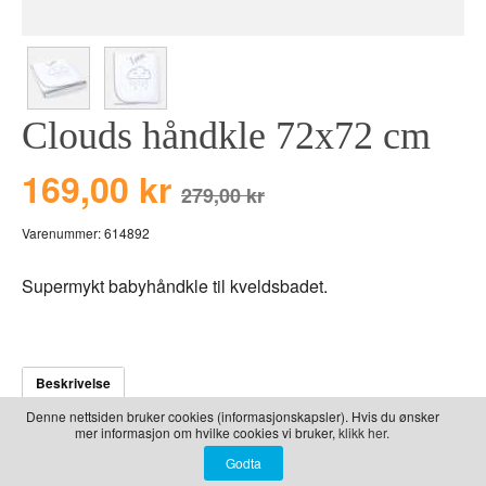
LEKER
BALLON PINK
GRAVERTE GL
BEAR TOYS
GRAVERTE TR
CLOUDS
TIL PIZZA
Clouds håndkle 72x72 cm
DUCKS BLUE
DUCKS PINK
169,00 kr
279,00 kr
THE FARM
Varenummer:
614892
VÅRE SERIER
Supermykt babyhåndkle til kveldsbadet.
Beskrivelse
Denne nettsiden bruker cookies (informasjonskapsler). Hvis du ønsker
mer informasjon om hvilke cookies vi bruker,
klikk her.
Deilig håndkle til babyen. Godt å bruke etter badet,
eller til å ligge og kose seg på.