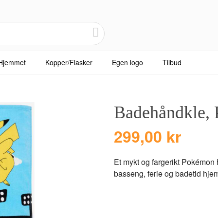
Hjemmet
Kopper/Flasker
Egen logo
Tilbud
Badehåndkle,
299,00 kr
Et mykt og fargerikt Pokémon h
basseng, ferie og badetid hj