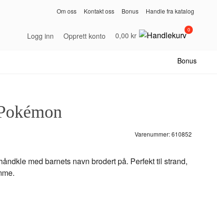
Om oss
Kontakt oss
Bonus
Handle fra katalog
0
0,00 kr
Logg inn
Opprett konto
Bonus
 Pokémon
Varenummer:
610852
åndkle med barnets navn brodert på. Perfekt til strand,
emme.