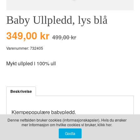
LEKER
BALLON PINK
GRAVERTE GL
Baby Ullpledd, lys blå
BEAR TOYS
GRAVERTE TR
CLOUDS
TIL PIZZA
349,00 kr
499,00 kr
DUCKS BLUE
Varenummer:
732405
DUCKS PINK
THE FARM
Mykt ullpled i 100% ull
VÅRE SERIER
Beskrivelse
Kjempepopulære babypledd.
Denne nettsiden bruker cookies (informasjonskapsler). Hvis du ønsker
Herlige myke ullpledd i 100% ull - En personlig gave
mer informasjon om hvilke cookies vi bruker,
klikk her.
till babyen.
Barnets navn leveres med flott skrift i bomullstråd i